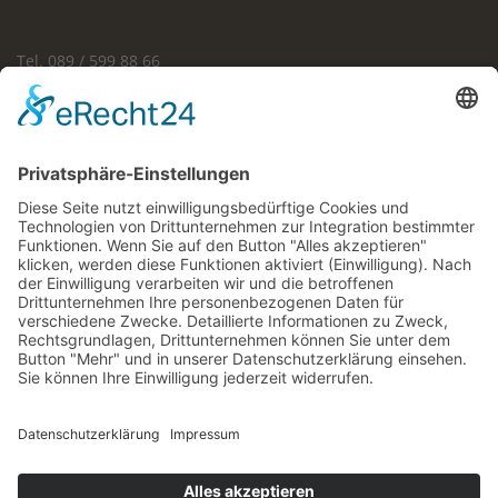
Tel. 089 / 599 88 66
Fax. 089 / 538 49 506
Email:
info@rae-rieger.de
Anfahrt
Routenplaner Google-Maps
Rechtliches
Impressum